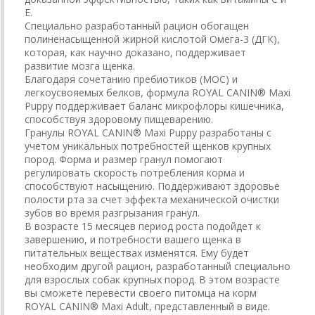
Е.
Специально разработанный рацион обогащен
полиненасыщенной жирной кислотой Омега-3 (ДГК),
которая, как научно доказано, поддерживает
развитие мозга щенка.
Благодаря сочетанию пребиотиков (МОС) и
легкоусвояемых белков, формула ROYAL CANIN® Maxi
Puppy поддерживает баланс микрофлоры кишечника,
способствуя здоровому пищеварению.
Гранулы ROYAL CANIN® Maxi Puppy разработаны с
учетом уникальных потребностей щенков крупных
пород. Форма и размер гранул помогают
регулировать скорость потребления корма и
способствуют насыщению. Поддерживают здоровье
полости рта за счет эффекта механической очистки
зубов во время разгрызания гранул.
В возрасте 15 месяцев период роста подойдет к
завершению, и потребности вашего щенка в
питательных веществах изменятся. Ему будет
необходим другой рацион, разработанный специально
для взрослых собак крупных пород. В этом возрасте
вы сможете перевести своего питомца на корм
ROYAL CANIN® Maxi Adult, представленный в виде.