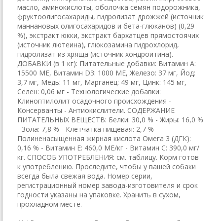
масло, аминокислоты, оболочкa семян подорожника,
фруктоолигосахариды, гидролизат дрожжей (источник
мaннановых олигосахаридов и бета-глюканов) (0,29
%), экстракт юкки, экстракт бархатцев прямостоячих
(источник лютеина), глюкозамина гидрохлорид,
гидролизат из хряща (источник хондроитина).
ДОБАВКИ (в 1 кг): Питательные добавки: Витамин A:
15500 ME, Витамин D3: 1000 ME, Железо: 37 мг, Йод:
3,7 мг, Медь: 11 мг, Марганец: 49 мг, Цинк: 145 мг,
Ceлeн: 0,06 мг - Технологические добавки:
Клиноптилолит осадочного происхождения -
Консерванты - Антиокислители. СОДЕРЖАНИЕ
ПИТАТЕЛЬНЫХ ВЕЩЕСТВ: Белки: 30,0 % - Жиры: 16,0 %
- Зола: 7,8 % - Клетчатка пищевая: 2,7 % -
Полиненасыщенная жирная кислота Омега 3 (ДГК):
0,16 % - Витамин E: 460,0 ME/кг - Витамин C: 390,0 мг/
кг. СПОСОБ УПОТРЕБЛЕНИЯ: см. таблицу. Корм готов
к употреблению. Проследите, чтобы у вашей собаки
всегда была свежая вода. Номер серии,
регистрационный номер завода-изготовителя и срок
годности указаны на упаковке. Хранить в сухом,
прохладном месте.