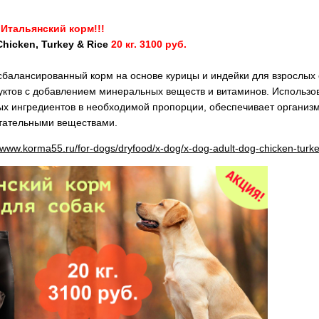
 Итальянский корм!!!
hicken, Turkey & Rice
20 кг. 3100 руб.
алансированный корм на основе курицы и индейки для взрослых с
уктов с добавлением минеральных веществ и витаминов. Использо
ых ингредиентов в необходимой пропорции, обеспечивает организм
тательными веществами.
/www.korma55.ru/for-dogs/dryfood/x-dog/x-dog-adult-dog-chicken-turke