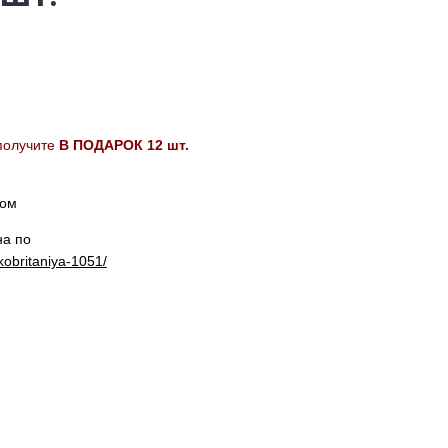
получите
В ПОДАРОК 12 шт.
сом
на по
kobritaniya-1051/