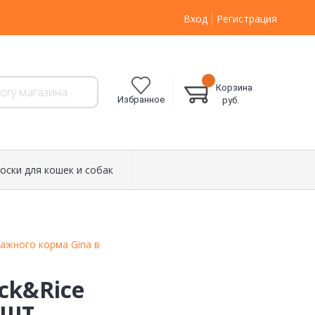
Вход
Регистрация
Корзина
Избранное
руб.
оски для кошек и собак
влажного корма Gina в
uck&Rice
 шт.