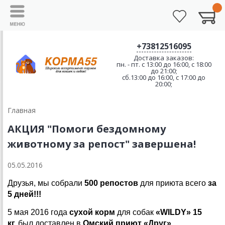
+73812516095
Доставка заказов:
пн. - пт. с 13:00 до 16:00, с 18:00
до 21:00;
сб.13:00 до 16:00, с 17:00 до
20:00;
Главная
АКЦИЯ "Помоги бездомному
животному за репост" завершена!
05.05.2016
Друзья, мы собрали
500 репостов
для приюта всего
за
5 дней!!!
5 мая 2016 года
сухой корм
для собак
«WILDY» 15
кг.
был доставлен в
Омский приют «Друг».